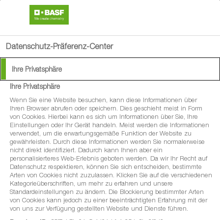
search
person
menu
Datenschutz-Präferenz-Center
Ihre Privatsphäre
Ihre Privatsphäre
®
Sercadis
im Weinbau
Wenn Sie eine Website besuchen, kann diese Informationen über
Ihren Browser abrufen oder speichern. Dies geschieht meist in Form
von Cookies. Hierbei kann es sich um Informationen über Sie, Ihre
Oidiumschutz mit höchster Flexibilität
Einstellungen oder Ihr Gerät handeln. Meist werden die Informationen
verwendet, um die erwartungsgemäße Funktion der Website zu
gewährleisten. Durch diese Informationen werden Sie normalerweise
nicht direkt identifiziert. Dadurch kann Ihnen aber ein
personalisierteres Web-Erlebnis geboten werden. Da wir Ihr Recht auf
Datenschutz respektieren, können Sie sich entscheiden, bestimmte
Arten von Cookies nicht zuzulassen. Klicken Sie auf die verschiedenen
Kategorieüberschriften, um mehr zu erfahren und unsere
Standardeinstellungen zu ändern. Die Blockierung bestimmter Arten
von Cookies kann jedoch zu einer beeinträchtigten Erfahrung mit der
von uns zur Verfügung gestellten Website und Dienste führen.