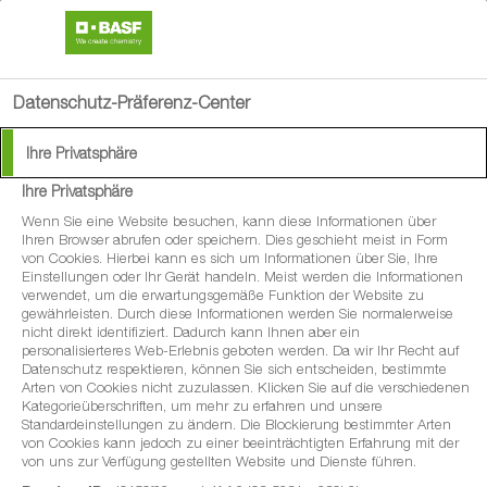
search
person
menu
Datenschutz-Präferenz-Center
Ihre Privatsphäre
Ihre Privatsphäre
®
Regalis
Plus
Wenn Sie eine Website besuchen, kann diese Informationen über
Ihren Browser abrufen oder speichern. Dies geschieht meist in Form
von Cookies. Hierbei kann es sich um Informationen über Sie, Ihre
Der Wachstumsregler mit dem Plus für den
Einstellungen oder Ihr Gerät handeln. Meist werden die Informationen
verwendet, um die erwartungsgemäße Funktion der Website zu
modernen Obst- und Weinbau:
gewährleisten. Durch diese Informationen werden Sie normalerweise
nicht direkt identifiziert. Dadurch kann Ihnen aber ein
Wuchsregulierung, Ertragssicherung und
personalisierteres Web-Erlebnis geboten werden. Da wir Ihr Recht auf
Pflanzenstärkung in einem Produkt.
Datenschutz respektieren, können Sie sich entscheiden, bestimmte
Arten von Cookies nicht zuzulassen. Klicken Sie auf die verschiedenen
Kategorieüberschriften, um mehr zu erfahren und unsere
Standardeinstellungen zu ändern. Die Blockierung bestimmter Arten
von Cookies kann jedoch zu einer beeinträchtigten Erfahrung mit der
von uns zur Verfügung gestellten Website und Dienste führen.