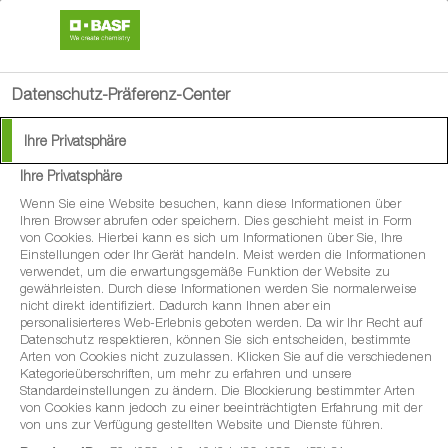
search
person
menu
Datenschutz-Präferenz-Center
Ihre Privatsphäre
Ihre Privatsphäre
®
Scala
Wenn Sie eine Website besuchen, kann diese Informationen über
Ihren Browser abrufen oder speichern. Dies geschieht meist in Form
von Cookies. Hierbei kann es sich um Informationen über Sie, Ihre
Preisgünstiges Botrytizid für erlesene
Einstellungen oder Ihr Gerät handeln. Meist werden die Informationen
verwendet, um die erwartungsgemäße Funktion der Website zu
Weinqualität
gewährleisten. Durch diese Informationen werden Sie normalerweise
nicht direkt identifiziert. Dadurch kann Ihnen aber ein
personalisierteres Web-Erlebnis geboten werden. Da wir Ihr Recht auf
Datenschutz respektieren, können Sie sich entscheiden, bestimmte
Arten von Cookies nicht zuzulassen. Klicken Sie auf die verschiedenen
Kategorieüberschriften, um mehr zu erfahren und unsere
Standardeinstellungen zu ändern. Die Blockierung bestimmter Arten
von Cookies kann jedoch zu einer beeinträchtigten Erfahrung mit der
von uns zur Verfügung gestellten Website und Dienste führen.