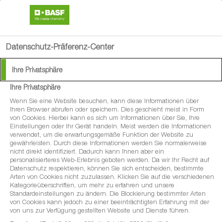
search
person
menu
Datenschutz-Präferenz-Center
Ihre Privatsphäre
Ihre Privatsphäre
®
Signum
Wenn Sie eine Website besuchen, kann diese Informationen über
Ihren Browser abrufen oder speichern. Dies geschieht meist in Form
von Cookies. Hierbei kann es sich um Informationen über Sie, Ihre
Das Universalfungizid für den Obstbau
Einstellungen oder Ihr Gerät handeln. Meist werden die Informationen
verwendet, um die erwartungsgemäße Funktion der Website zu
gewährleisten. Durch diese Informationen werden Sie normalerweise
nicht direkt identifiziert. Dadurch kann Ihnen aber ein
personalisierteres Web-Erlebnis geboten werden. Da wir Ihr Recht auf
Datenschutz respektieren, können Sie sich entscheiden, bestimmte
Arten von Cookies nicht zuzulassen. Klicken Sie auf die verschiedenen
Kategorieüberschriften, um mehr zu erfahren und unsere
Standardeinstellungen zu ändern. Die Blockierung bestimmter Arten
von Cookies kann jedoch zu einer beeinträchtigten Erfahrung mit der
von uns zur Verfügung gestellten Website und Dienste führen.