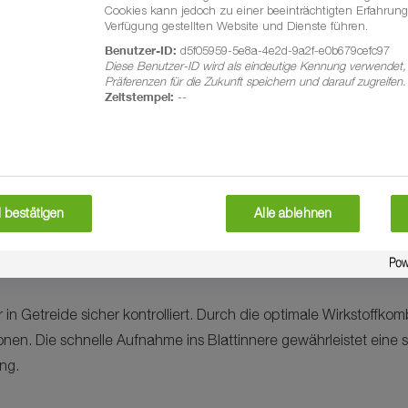
BASF Agricultura
Cookies kann jedoch zu einer beeinträchtigten Erfahrung
Verfügung gestellten Website und Dienste führen.
BASF Agricultural Solution
Benutzer-ID:
d5f05959-5e8a-4e2d-9a2f-e0b679cefc97
Diese Benutzer-ID wird als eindeutige Kennung verwendet,
Präferenzen für die Zukunft speichern und darauf zugreifen.
Zeitstempel:
--
KONTAKT
 bestätigen
Alle ablehnen
in Getreide sicher kontrolliert. Durch die optimale Wirkstoffko
ionen. Die schnelle Aufnahme ins Blattinnere gewährleistet eine
ng.