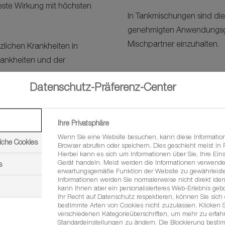
este Wirkung mit höchsten
In Tankmischungen sind di
genehmigten Anwendungsg
Mischpartner einzuhalten.
lichen Krankheiten in
Krankheiten und der
Datenschutz-Präferenz-Center
ens von wirkstoffresistenten
Bedingungen eine
Ihre Privatsphäre
lossen werden. Die von BASF
Wenn Sie eine Website besuchen, kann diese Informatio
iche Cookies
Browser abrufen oder speichern. Dies geschieht meist in
Hierbei kann es sich um Informationen über Sie, Ihre Eins
Gerät handeln. Meist werden die Informationen verwende
s
erwartungsgemäße Funktion der Website zu gewährleiste
Informationen werden Sie normalerweise nicht direkt ident
kann Ihnen aber ein personalisierteres Web-Erlebnis geb
Ihr Recht auf Datenschutz respektieren, können Sie sich
bestimmte Arten von Cookies nicht zuzulassen. Klicken S
verschiedenen Kategorieüberschriften, um mehr zu erfa
Standardeinstellungen zu ändern. Die Blockierung besti