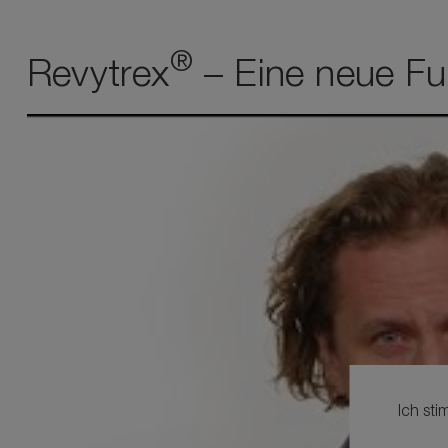
®
Revytrex
– Eine neue Fu
Ich st