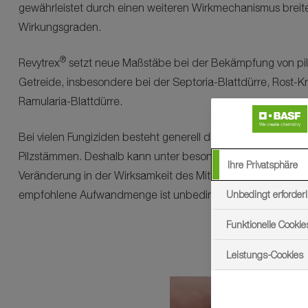
gewährleistet durch einen weiteren Wirkmechanismus breit
Wirkungsgraden.
®
Revytrex
setzt neue Maßstäbe bei der Bekämpfung von pilz
Getreide, insbesondere bei der Septoria-Blattdürre, Rost-
Ramularia-Blattdürre.
Bei vielen Fungiziden besteht generell das Risiko des Auftret
Pilzstämmen. Deshalb kann unter besonders ungünstigen 
Ihre Privatsphäre
Veränderung in der Wirksamkeit des Mittels nicht ausgesch
empfohlene Aufwandmenge ist unbedingt einzuhalten.
Unbedingt erforderl
Funktionelle Cookie
Leistungs-Cookies