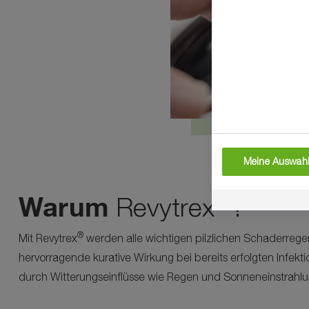
Meine Auswahl
®
Warum
Revytrex
?
®
Mit Revytrex
werden alle wichtigen pilzlichen Schaderreger 
hervorragende kurative Wirkung bei bereits erfolgten Infekt
durch Witterungseinflüsse wie Regen und Sonneneinstrahlu