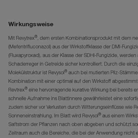
Wirkungsweise
®
Mit
Revytrex
, dem ersten Kombinationsprodukt mit dem neu
(Mefentrifluconazol) aus der Wirkstoffklasse der DMI-Fungi
(Fluxapyroxad), aus der Klasse der SDHI-Fungizide, werden a
Schaderreger in Getreide sicher kontrolliert. Durch die einz
®
Molekülstruktur ist Revysol
auch bei mutierten Pilz-Stämme
Kombination mit einer optimal auf den Wirkstoff abgestimmt
®
Revtrex
eine hervorragende kurative Wirkung bei bereits er
schnelle Aufnahme ins Blattinnere gewährleistet eine sofor
zudem sicher vor Verlusten durch Witterungseinflüsse wie 
®
Sonneneinstrahlung. Im Blatt wird Revysol
aus einem Wirkst
Saftstrom der Pflanzen nach oben abgeben und schützt so
Zeitraum auch die Bereiche, die bei der Anwendung nicht 