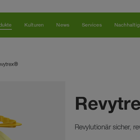
dukte
Kulturen
News
Services
Nachhaltig
evytrex®
Revytr
Revylutionär sicher, r