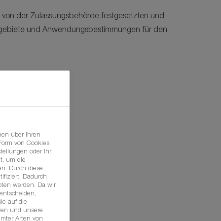
e von der Zulassungsbehörde festgesetzten und
ebiete und Anwendungsbestimmungen für den
nen über Ihren
 Form von Cookies.
tellungen oder Ihr
t, um die
n. Durch diese
ifiziert. Dadurch
oten werden. Da wir
 entscheiden,
ie auf die
hren und unsere
mmter Arten von