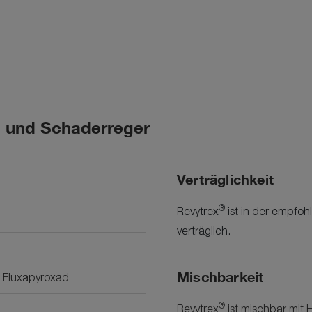
n und Schaderreger
Verträglichkeit
®
Revytrex
ist in der empfo
verträglich.
Mischbarkeit
/l Fluxapyroxad
®
Revytrex
ist mischbar mit H