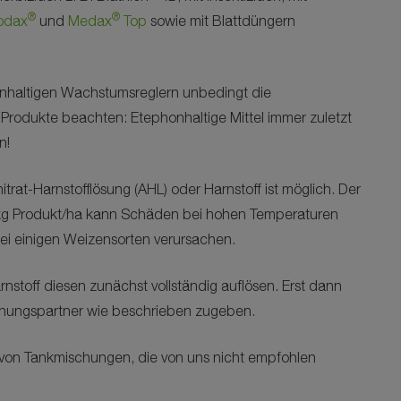
®
®
odax
und
Medax
Top
sowie mit Blattdüngern
nhaltigen Wachstumsreglern unbedingt die
Produkte beachten: Etephonhaltige Mittel immer zuletzt
n!
rat-Harnstofflösung (AHL) oder Harnstoff ist möglich. Der
. kg Produkt/ha kann Schäden bei hohen Temperaturen
bei einigen Weizensorten verursachen.
nstoff diesen zunächst vollständig auflösen. Erst dann
hungspartner wie beschrieben zugeben.
 von Tankmischungen, die von uns nicht empfohlen