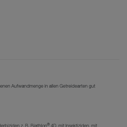
hlenen Aufwandmenge in allen Getreidearten gut
®
erbiziden z. B. Biathlon
4D, mit Insektiziden, mit