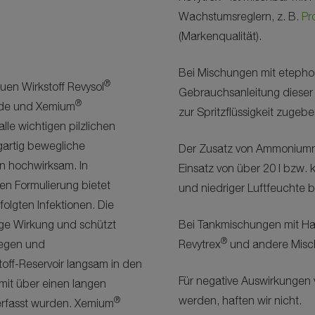
Wachstumsreglern, z. B.
Pr
(Markenqualität).
Bei Mischungen mit etepho
®
en Wirkstoff Revysol
Gebrauchsanleitung dieser 
®
zide und Xemium
zur Spritzflüssigkeit zugebe
lle wichtigen pilzlichen
igartig bewegliche
Der Zusatz von Ammoniumnit
n hochwirksam. In
Einsatz von über 20 l bzw
en Formulierung bietet
und niedriger Luftfeuchte 
folgten Infektionen. Die
tige Wirkung und schützt
Bei Tankmischungen mit Har
®
Regen und
Revytrex
und andere Misc
off-Reservoir langsam in den
Für negative Auswirkungen
mit über einen langen
werden, haften wir nicht.
®
erfasst wurden. Xemium