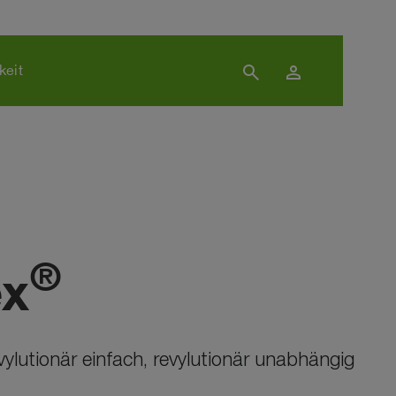
search
person
keit
®
ex
evylutionär einfach, revylutionär unabhängig