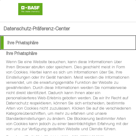
search
person
menu
Datenschutz-Präferenz-Center
Ihre Privatsphäre
Ihre Privatsphäre
®
Revyona
Wenn Sie eine Website besuchen, kann diese Informationen über
Ihren Browser abrufen oder speichern. Dies geschieht meist in Form
von Cookies. Hierbei kann es sich um Informationen über Sie, Ihre
Macht den Unterschied!
Einstellungen oder Ihr Gerät handeln. Meist werden die Informationen
verwendet, um die erwartungsgemäße Funktion der Website zu
gewährleisten. Durch diese Informationen werden Sie normalerweise
nicht direkt identifiziert. Dadurch kann Ihnen aber ein
personalisierteres Web-Erlebnis geboten werden. Da wir Ihr Recht auf
Datenschutz respektieren, können Sie sich entscheiden, bestimmte
Arten von Cookies nicht zuzulassen. Klicken Sie auf die verschiedenen
Kategorieüberschriften, um mehr zu erfahren und unsere
Standardeinstellungen zu ändern. Die Blockierung bestimmter Arten
von Cookies kann jedoch zu einer beeinträchtigten Erfahrung mit der
von uns zur Verfügung gestellten Website und Dienste führen.